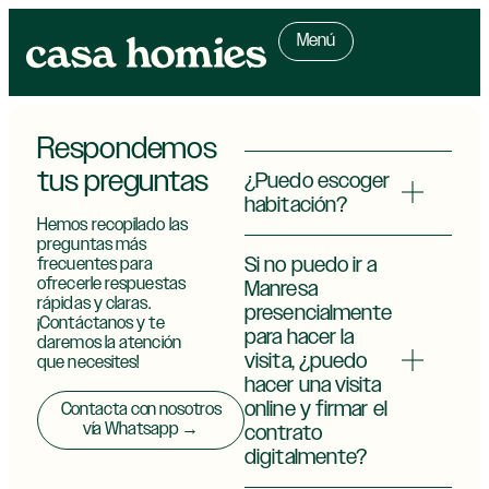
Menú
Respondemos
tus preguntas
¿Puedo escoger
habitación?
Hemos recopilado las
preguntas más
Si no puedo ir a
frecuentes para
ofrecerle respuestas
Manresa
rápidas y claras.
presencialmente
¡Contáctanos y te
para hacer la
daremos la atención
visita, ¿puedo
que necesites!
hacer una visita
online y firmar el
Contacta con nosotros
vía Whatsapp →
contrato
digitalmente?