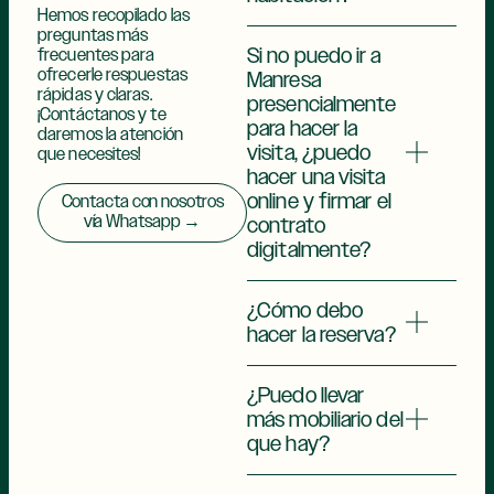
Hemos recopilado las
preguntas más
Si no puedo ir a
frecuentes para
ofrecerle respuestas
Manresa
rápidas y claras.
presencialmente
¡Contáctanos y te
para hacer la
daremos la atención
visita, ¿puedo
que necesites!
hacer una visita
online y firmar el
Contacta con nosotros
vía Whatsapp →
contrato
digitalmente?
¿Cómo debo
hacer la reserva?
¿Puedo llevar
más mobiliario del
que hay?