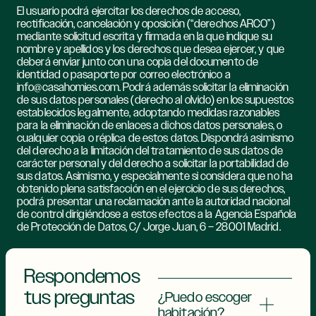
El usuario podrá ejercitar los derechos de acceso,
rectificación, cancelación y oposición (“derechos ARCO”)
mediante solicitud escrita y firmada en la que indique su
nombre y apellidos y los derechos que desea ejercer, y que
deberá enviar junto con una copia del documento de
identidad o pasaporte por correo electrónico a
info@casahomies.com. Podrá además solicitar la eliminación
de sus datos personales (derecho al olvido) en los supuestos
establecidos legalmente, adoptando medidas razonables
para la eliminación de enlaces a dichos datos personales, o
cualquier copia o réplica de estos datos. Dispondrá asimismo
del derecho a la limitación del tratamiento de sus datos de
carácter personal y del derecho a solicitar la portabilidad de
sus datos. Asimismo, y especialmente si considera que no ha
obtenido plena satisfacción en el ejercicio de sus derechos,
podrá presentar una reclamación ante la autoridad nacional
de control dirigiéndose a estos efectos a la Agencia Española
de Protección de Datos, C/ Jorge Juan, 6 – 28001 Madrid.
Respondemos
tus preguntas
¿Puedo escoger
habitación?