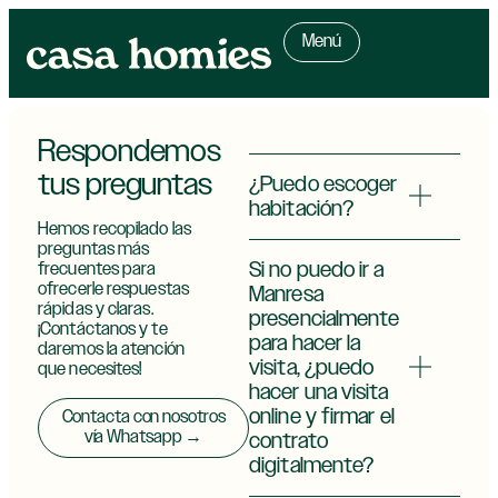
Menú
Respondemos
tus preguntas
¿Puedo escoger
habitación?
Hemos recopilado las
preguntas más
Si no puedo ir a
frecuentes para
ofrecerle respuestas
Manresa
rápidas y claras.
presencialmente
¡Contáctanos y te
para hacer la
daremos la atención
visita, ¿puedo
que necesites!
hacer una visita
online y firmar el
Contacta con nosotros
vía Whatsapp →
contrato
digitalmente?