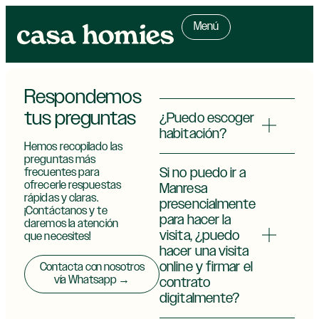
Menú
Respondemos
tus preguntas
¿Puedo escoger
habitación?
Hemos recopilado las
preguntas más
Si no puedo ir a
frecuentes para
ofrecerle respuestas
Manresa
rápidas y claras.
presencialmente
¡Contáctanos y te
para hacer la
daremos la atención
visita, ¿puedo
que necesites!
hacer una visita
online y firmar el
Contacta con nosotros
vía Whatsapp →
contrato
digitalmente?