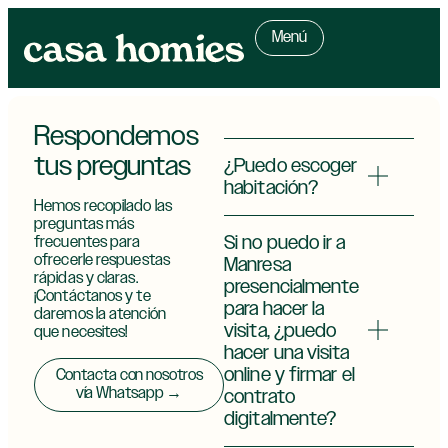
Menú
Respondemos
tus preguntas
¿Puedo escoger
habitación?
Hemos recopilado las
preguntas más
Si no puedo ir a
frecuentes para
ofrecerle respuestas
Manresa
rápidas y claras.
presencialmente
¡Contáctanos y te
para hacer la
daremos la atención
visita, ¿puedo
que necesites!
hacer una visita
online y firmar el
Contacta con nosotros
vía Whatsapp →
contrato
digitalmente?