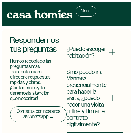
Menú
Respondemos
tus preguntas
¿Puedo escoger
habitación?
Hemos recopilado las
preguntas más
Si no puedo ir a
frecuentes para
ofrecerle respuestas
Manresa
rápidas y claras.
presencialmente
¡Contáctanos y te
para hacer la
daremos la atención
visita, ¿puedo
que necesites!
hacer una visita
online y firmar el
Contacta con nosotros
vía Whatsapp →
contrato
digitalmente?