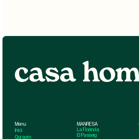
Menu
MANRESA
La Florinda
Inici
El Passeig
Qui som