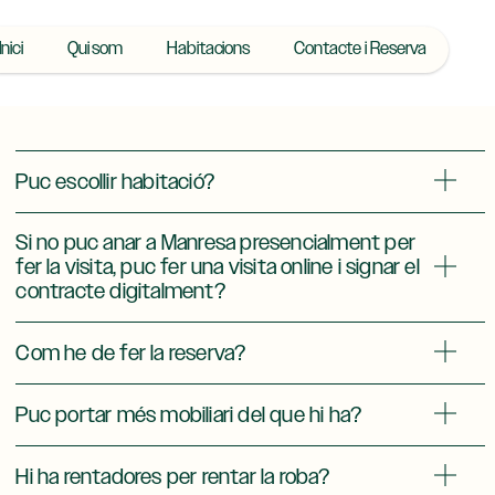
Inici
Qui som
Habitacions
Contacte i Reserva
Puc escollir habitació?
Si no puc anar a Manresa presencialment per
fer la visita, puc fer una visita online i signar el
contracte digitalment?
Com he de fer la reserva?
Puc portar més mobiliari del que hi ha?
Hi ha rentadores per rentar la roba?