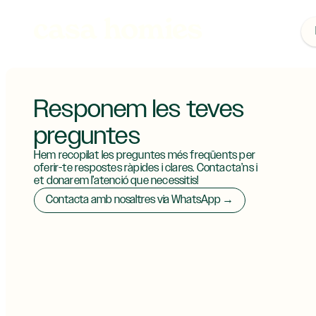
Responem les teves
preguntes
Hem recopilat les preguntes més freqüents per
oferir-te respostes ràpides i clares. Contacta’ns i
et donarem l’atenció que necessitis!
Contacta amb nosaltres via WhatsApp →