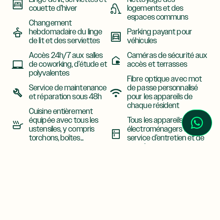
couette d’hiver
logements et des
espaces communs
Changement
hebdomadaire du linge
Parking payant pour
de lit et des serviettes
véhicules
Accès 24h/7 aux salles
Caméras de sécurité aux
de coworking, d’étude et
accès et terrasses
polyvalentes
Fibre optique avec mot
Service de maintenance
de passe personnalisé
et réparation sous 48h
pour les appareils de
chaque résident
Cuisine entièrement
équipée avec tous les
Tous les appareils
ustensiles, y compris
électroménagers avec
torchons, boîtes...
service d’entretien et de
remplacement
Climatisation dans tous
les logements et
Gestion et traitement de
espaces communs
l’assurance responsabilité
civile obligatoire
Ascenseur avec accès
privé à chaque espace
Extincteurs à chaque
de logement
étage