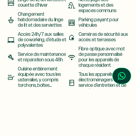
couette d’hiver
logements et des
espaces communs
Changement
hebdomadaire du linge
Parking payant pour
de lit et des serviettes
véhicules
Accès 24h/7 aux salles
Caméras de sécurité aux
de coworking, d’étude et
accès et terrasses
polyvalentes
Fibre optique avec mot
Service de maintenance
de passe personnalisé
et réparation sous 48h
pour les appareils de
chaque résident
Cuisine entièrement
équipée avec tous les
Tous les appareils
ustensiles, y compris
électroménagers avec
torchons, boîtes...
service d’entretien et de
remplacement
Climatisation dans tous
les logements et
Gestion et traitement de
espaces communs
l’assurance responsabilité
civile obligatoire
Ascenseur avec accès
privé à chaque espace
Extincteurs à chaque
de logement
étage